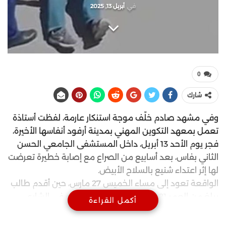
في
أبريل 13, 2025
0
شارك
وفي مشهد صادم خلّف موجة استنكار عارمة، لفظت أستاذة
تعمل بمعهد التكوين المهني بمدينة أرفود أنفاسها الأخيرة،
فجر يوم الأحد 13 أبريل، داخل المستشفى الجامعي الحسن
الثاني بفاس، بعد أسابيع من الصراع مع إصابة خطيرة تعرضت
لها إثر اعتداء شنيع بالسلاح الأبيض.
الواقعة تعود إلى مساء الخميس 27 مارس، حين أقدم طالب
يبلغ من العمر 21 سنة على مهاجمة أستاذته في الشارع
أكمل القراءة
العام بواسطة أداة حادة من نوع “شاقور”، مما تسبب في
إصابات بليغة استدعت نقلها بشكل عاجل إلى المستشفى.