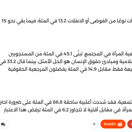
في المقابل، لم تتجاوز نسبة من يرون في تلك الحريات نوعًا من الفوضى أو الانفلات 13.2 في المئة، فيما بقي نحو 15
وفي ما يخص المرجعيات التي يُفترض أن تؤطر وضعية المرأة في المجتمع، تبنّى 45.1 في المئة من المستجوبين
موقفًا توفيقيًا، معتبرين أن الجمع بين الشريعة الإسلامية ومبادئ حقوق الإنسان هو الحل الأمثل، بي
المئة إن وضعية المرأة ستكون أفضل بتطبيق الشريعة فقط، مقابل 14.9 في المئة يفضلون المرجعية الحقوقية
أما بخصوص مواءمة الحقوق مع الخصوصية المجتمعية، فقد شددت أغلبية ساحقة 86.8 في المئة على ضرورة
ة لا تتجاوز 6.2 في المئة ترفض هذا الاعتبار
ReddIt