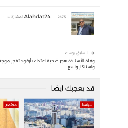
Alahdat24
2475 المشاركات
0 
السابق بوست
وفاة الأستاذة هجر ضحية اعتداء بأرفود تفجر موجة
واستنكار واسع
قد يعجبك ايضا
سياسة
مجتمع