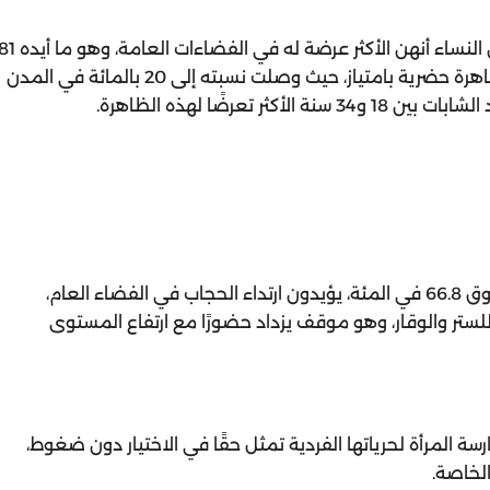
وفي ما يخص ظاهرة التحرش، اعتبرت 82 بالمائة من النساء أنهن الأكثر عرضة له في الفضاءات العامة، و
بالمائة من الرجال أيضًا، وبيّنت الدراسة أن التحرش ظاهرة حضرية بامتياز، حيث وصلت نسبته إلى 20 بالمائة في المدن
أظهرت نتائج الدراسة أن غالبية المشاركين، بنسبة تفوق 66.8 في المئة، يؤيدون ارتداء الحجاب في الفضاء العام،
ا للستر والوقار، وهو موقف يزداد حضورًا مع ارتفاع المستوى
عتهم بأن ممارسة المرأة لحرياتها الفردية تمثل حقًا في الاختيار دون ضغوط،
الخاصة.