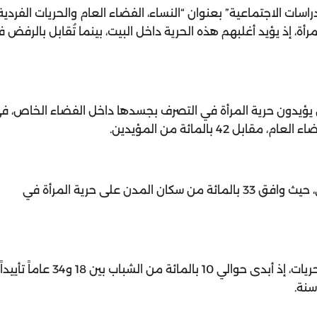
ت الاجتماعية” بعنوان “النساء، الفضاء العام والحريات الفردية”
أة، إذ يؤيد أغلبهم هذه الحرية داخل البيت، بينما تُقابل بالرفض 
بالمائة من المشاركين يؤيدون حرية المرأة في التصرف بجسدها داخل الفضاء الخاص، 
وتظهر التباينات بين الوسط الحضري والوسط القروي، حيث وافق 33 بالمائة من سكان المدن على حرية المرأة في
بينما الفئة العمرية الشابة كانت الأكثر دعماً لهذه الحريات، إذ أبدى حوالي 10 بالمائة من الشباب بين 18 و34 عاماً تأييداً