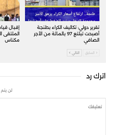
تقرير دولي: تكاليف الكراء بطنجة
إقبال قيا
أصبحت تبلتع 97 بالمائة من الأجر
الملتقى ا
الصافي
مكناس
السابق
التالي
اترك رد
لن يتم 