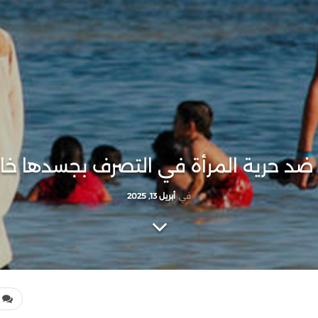
 ضد حرية المرأة في التصرف بجسدها خار
في
أبريل 13, 2025