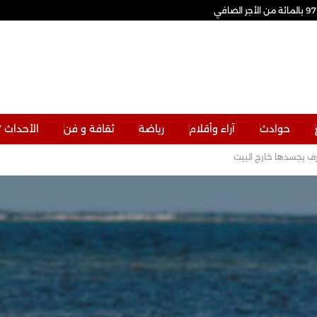
حوادث
آراء وأقلام
رياضة
ثقافة و فن
الأحداث TV
رف بجسدها خارج البيت