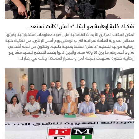
تفكيك خلية إرهابية موالية لـ “داعش” كانت تستعد…
تمكن المكتب المركزي للأبحاث القضائية على ضوء معلومات استخباراتية وفرتها
مصالح المديرية العامة لمراقبة التراب الوطني،يوم أمس الإثنين، من تفكيك خلية
إرهابية موالية لتنظيم “داعش” تنشط بمدينة طنجة، وتتكون من ثلاثة أشخاص
تتراوح أعمارهم ما بين 31 و40 سنة، والذين كانوا بصدد التحضير لتنفيذ مشاريع
إرهابية خطيرة تستهدف زعزعة أمن واستقرار المملكة، وذلك في إطار […]