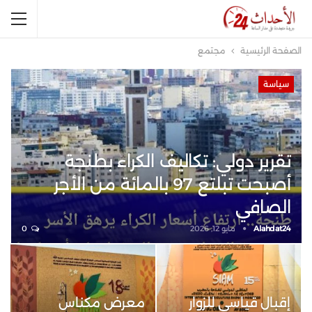
الصفحة الرئيسية
مجتمع
سياسة
تقرير دولي: تكاليف الكراء بطنجة
أصبحت تبلتع 97 بالمائة من الأجر
الصافي
Alahdat24
مايو 12, 2026
0
إقبال قياسي للزوار
معرض مكناس