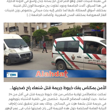
في تعبئة قنينات الغاز، وهو الأمر الذي أثير بشأنه جدل واسع في الآونة الأخيرة.
في هذا السياق، أكدت الجامعة وجود تفاوت بين متوسط الوزن لكل قنينة
بمختلف أسواق المملكة، طبقا لما خلص إليه بحث ميداني بخصوص وزن قنينات
الغاز المعروضة بمختلف المدن المغربية. وأضافت الجامعة […]
الأمن بمكناس يفك خيوط جريمة قتل شنعاء راح ضحيتها…
تمكنت عناصرالأمن لولاية مكناس من فك خيوط جريمة قتل في أقل من 24
ساعة ، حيث أوقفت المصالح الأمنية ، شخصين على خلفية الاشتباه بتورطهم
في جريمة قتل بشعة هزت حي البساتين ، وذلك بعد فتح تحقيق تحت إشراف
النيابة العامة المختصة حول هده الجريمة التي راح ضحيتها شاب في عمر الزهور