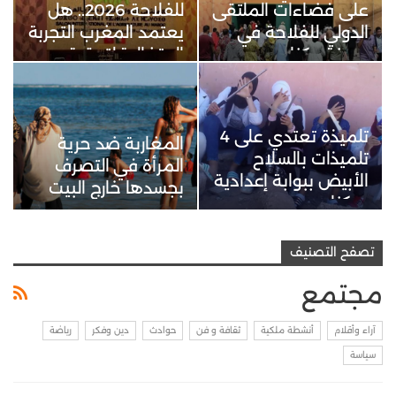
على فضاءات الملتقى
للفلاحة 2026.. هل
الدولي للفلاحة في
يعتمد المغرب التجربة
مدينة مكناس
البرتغالية لتحقيق…
تلميذة تعتدي على 4
المغاربة ضد حرية
تلميذات بالسلاح
المرأة في التصرف
الأبيض ببوابة إعدادية
بجسدها خارج البيت
بمكناس
تصفح التصنيف
مجتمع
آراء وأقلام
أنشطة ملكية
ثقافة و فن
حوادث
دين وفكر
رياضة
سياسة