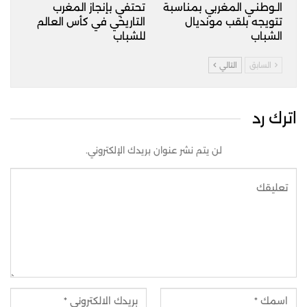
درهم في ريكو كوسطا). شقق غير مفروشة (كراء طويل
الـوطنـي المغربي بمناسبة
تحتفي بإنجاز المغرب
الأمد): غالباً أرخص من المفروش، وتبدأ الشقق
تتويجه بلقب مونديال
التاريخي في كأس العالم
المتوسطة من 2500 إلى 4500 درهم في المناطق
الشباب
للشباب
القريبة من وسط المدينة. كراء يومي (مفروش): تبدأ
أسعار الشقق المفروشة لليلة الواحدة من 250 – 300
السابق
التالي
درهم في مناطق مثل مالاباطا. قد تصل إلى 600
درهم للوحدات المتميز
اترك رد
لن يتم نشر عنوان بريدك الإلكتروني.