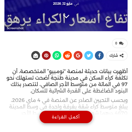
في
مايو 12, 2026
Screenshot
0
شارك
أظهرت بيانات حديثة لمنصة “نومبيو” المتخصصة، أن
تكلفة كراء السكن في مدينة طنجة أضحت تستهلك نحو
97 في المائة من متوسط الأجر الصافي، لتتصدر بذلك
البنود الضاغطة على القدرة الشرائية للسكان.
وبحسب التحيين الصادر عن المنصة في 4 ماي 2026،
يبلغ متوسط كراء شقة بغرفة واحدة في وسط المدينة
4670 درهما شهريا، في حين يستقر متوسط الأجر
أكمل القراءة
الصافي في حدود 4828 درهما.
ويهيمن هذا البند المالي على الدخل قبل احتساب