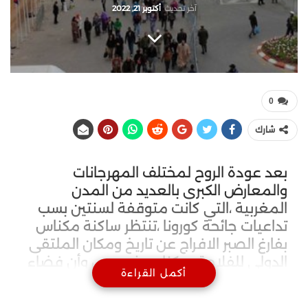
آخر تحديث
أكتوبر 21, 2022
0
شارك
بعد عودة الروح لمختلف المهرجانات
والمعارض الكبرى بالعديد من المدن
المغربية ،التي كانت متوقفة لسنتين بسب
تداعيات جائحة كورونا ،تنتظر ساكنة مكناس
بفارغ الصبر الافراج عن تاريخ ومكان الملتقى
الدولي للفلاحة بمكناس،خصوص وأن فضاء
أكمل القراءة
الصهريج السواني يخضع للترميم والاصلاح
وفق برنامج تثمين المدينة العتيقة ،الأمر