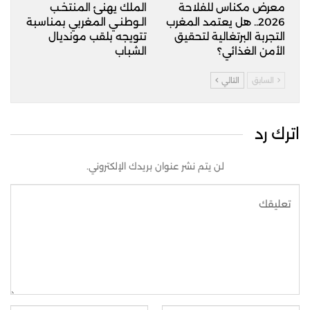
الملتقى الدولي كتظاهرة اقتصادية وفلاحية
معرض مكناس للفلاحة
الملك يهنئ المنتخـب
وتجارية والسياحية الكبرى.
2026.. هل يعتمد المغرب
الـوطنـي المغربي بمناسبة
التجربة البرتغالية لتحقيق
تتويجه بلقب مونديال
الأمن الغذائي؟
الشباب
السابق
التالي
اترك رد
لن يتم نشر عنوان بريدك الإلكتروني.